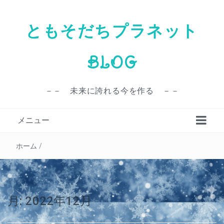
ともそだちプラネット
BLOG
－－ 未来に誇れる今を作る －－
メニュー
ホーム
/
月:
2022年12月