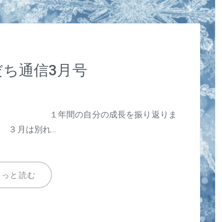
ち通信3月号
！！ １年間の自分の成長を振り返りま
♪ ３月は別れ…
もっと読む